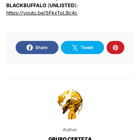
BLACKBUFFALO
(
UNLISTED
):
https://youtu.be/5FkxToL9c4c
Share
Tweet
Author
GRUPO CERTEZA