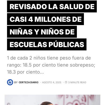
REVISADO LA SALUD DE
CASI 4 MILLONES DE
NIÑAS Y NIÑOS DE
ESCUELAS PÚBLICAS
1 de cada 2 niños tiene peso fuera de
rango: 18.5 por ciento tiene sobrepeso;
18.3 por ciento…
BY
CERTEZA DIARIO
AGOSTO 4, 2025
3 MINUTE READ