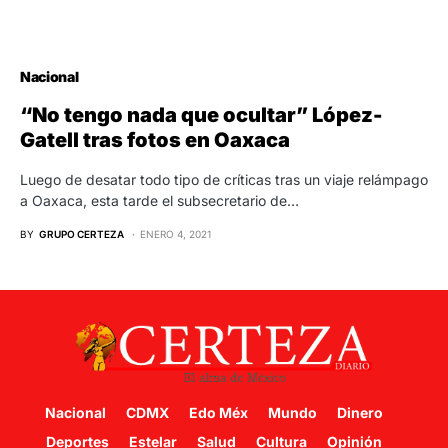
Nacional
“No tengo nada que ocultar” López-
Gatell tras fotos en Oaxaca
Luego de desatar todo tipo de críticas tras un viaje relámpago
a Oaxaca, esta tarde el subsecretario de…
BY
GRUPO CERTEZA
ENERO 4, 2021
Nacional
CDMX
Edo Méx
Mundo
Dinero
Deportes
Estelar
Salud
Cultura
Opinión