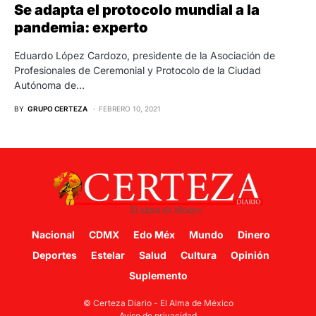
Se adapta el protocolo mundial a la
pandemia: experto
Eduardo López Cardozo, presidente de la Asociación de
Profesionales de Ceremonial y Protocolo de la Ciudad
Autónoma de…
BY
GRUPO CERTEZA
FEBRERO 10, 2021
Nacional
CDMX
Edo Méx
Mundo
Dinero
Deportes
Estelar
Salud
Cultura
Opinión
Suplemento
© Certeza Diario - El Alma de México
Aviso de privacidad