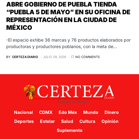
ABRE GOBIERNO DE PUEBLA TIENDA
“PUEBLA 5 DE MAYO” EN SU OFICINA DE
REPRESENTACIÓN EN LA CIUDAD DE
MÉXICO
-El espacio exhibe 36 marcas y 76 productos elaborados por
productoras y productores poblanos, con la meta de…
BY
CERTEZA DIARIO
JULIO 29, 2026
NO COMMENTS
Nacional
CDMX
Edo Méx
Mundo
Dinero
Deportes
Estelar
Salud
Cultura
Opinión
Suplemento