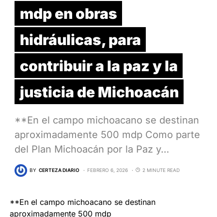
mdp en obras
hidráulicas, para
contribuir a la paz y la
justicia de Michoacán
**En el campo michoacano se destinan
aproximadamente 500 mdp Como parte
del Plan Michoacán por la Paz y…
BY
CERTEZA DIARIO
FEBRERO 6, 2026
2 MINUTE READ
**En el campo michoacano se destinan
aproximadamente 500 mdp