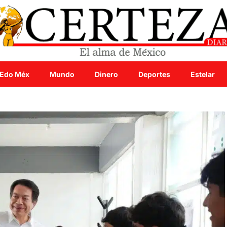
Edo Méx
Mundo
Dinero
Deportes
Estelar