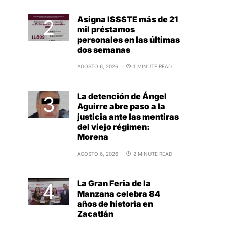
Asigna ISSSTE más de 21
mil préstamos
personales en las últimas
dos semanas
AGOSTO 6, 2026
1 MINUTE READ
La detención de Ángel
Aguirre abre paso a la
justicia ante las mentiras
del viejo régimen:
Morena
AGOSTO 6, 2026
2 MINUTE READ
La Gran Feria de la
Manzana celebra 84
años de historia en
Zacatlán