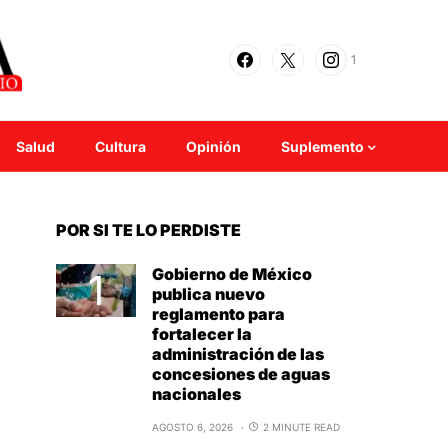
1
Salud
Cultura
Opinión
Suplemento
POR SI TE LO PERDISTE
Gobierno de México
publica nuevo
reglamento para
fortalecer la
administración de las
concesiones de aguas
nacionales
AGOSTO 6, 2026
2 MINUTE READ