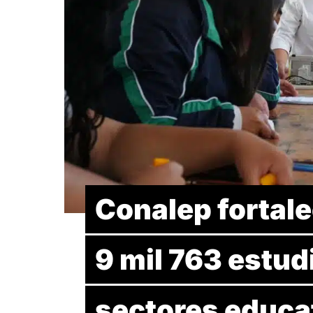
Conalep fortale
9 mil 763 estud
sectores educat