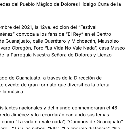
sedes del Pueblo Mágico de Dolores Hidalgo Cuna de la
mbre del 2021, la 12va. edición del “Festival
iménez” convoca a los fans de “El Rey” en el Centro
 de Guanajuato, calle Querétaro y Michoacán, Mausoleo
lvaro Obregón, Foro “La Vida No Vale Nada”, casa Museo
e la Parroquia Nuestra Señora de Dolores y Lienzo
ado de Guanajuato, a través de la Dirección de
te evento de gran formato que diversifica la oferta
e la música.
visitantes nacionales y del mundo conmemorarán el 48
fredo Jiménez y lo recordarán cantando sus temas
, como “La vida no vale nada”, “Caminos de Guanajuato”,
aro”, “Tú y las nubes, “Ella”, “La enorme distancia”, “No