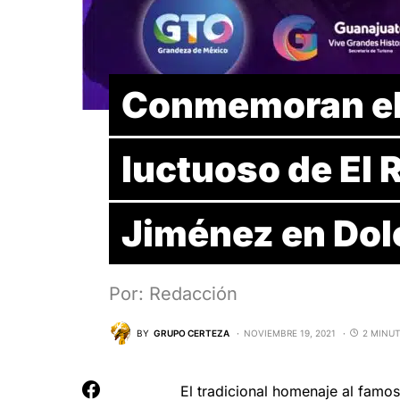
Conmemoran el 
luctuoso de El 
Jiménez en Dol
Por: Redacción
BY
GRUPO CERTEZA
NOVIEMBRE 19, 2021
2 MINUT
El tradicional homenaje al famo