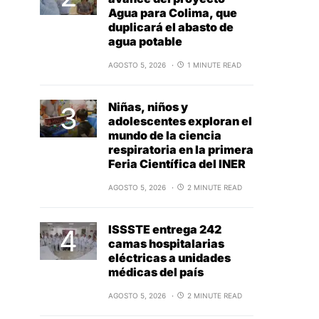
Agua para Colima, que
duplicará el abasto de
agua potable
AGOSTO 5, 2026
1 MINUTE READ
Niñas, niños y
adolescentes exploran el
mundo de la ciencia
respiratoria en la primera
Feria Científica del INER
AGOSTO 5, 2026
2 MINUTE READ
ISSSTE entrega 242
camas hospitalarias
eléctricas a unidades
médicas del país
AGOSTO 5, 2026
2 MINUTE READ