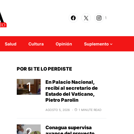
1
Salud
Cultura
Opinión
Suplemento
POR SI TE LO PERDISTE
En Palacio Nacional,
recibí al secretario de
Estado del Vaticano,
Pietro Parolin
AGOSTO 5, 2026
1 MINUTE READ
Conagua supervisa
avance del proyecto