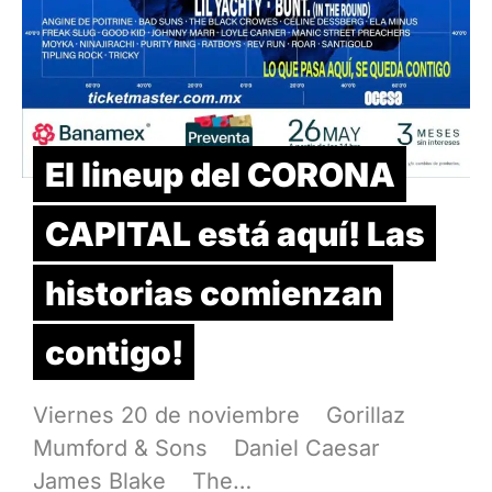
El lineup del CORONA
CAPITAL está aquí! Las
historias comienzan
contigo!
Viernes 20 de noviembre Gorillaz
Mumford & Sons Daniel Caesar
James Blake The…