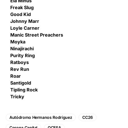
Ela Minus
Freak Slug
Good Kid
Johnny Marr
Loyle Carner
Manic Street Preachers
Moyka
Ninajirachi
Purity Ring
Ratboys
Rev Run
Roar
Santigold
Tipling Rock
Tricky
Autódromo Hermanos Rodríguez
CC26
Corona Capital
OCESA