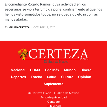
El comediante Rogelio Ramos, cuya actividad en los
escenarios se vio interrumpida por el confinamiento al que nos
hemos visto sometidos todos, no se queda quieto ni con las
manos atadas.
BY
GRUPO CERTEZA
OCTUBRE 19, 2020
Nacional
CDMX
Edo Méx
Mundo
Dinero
Deportes
Estelar
Salud
Cultura
Opinión
Suplemento
© Certeza Diario - El Alma de México
Aviso de privacidad
Contacto
Publicidad