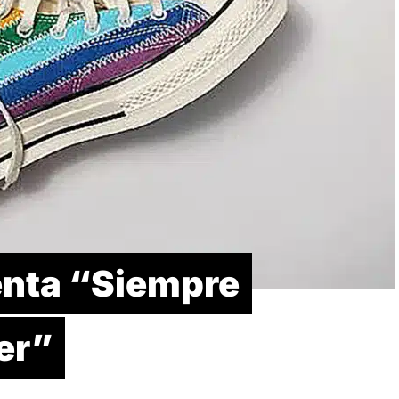
enta “Siempre
er”