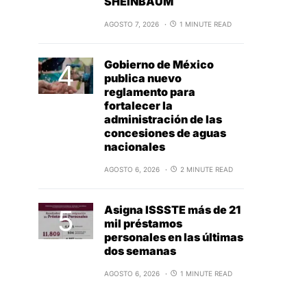
SHEINBAUM
AGOSTO 7, 2026
1 MINUTE READ
Gobierno de México
publica nuevo
reglamento para
fortalecer la
administración de las
concesiones de aguas
nacionales
AGOSTO 6, 2026
2 MINUTE READ
Asigna ISSSTE más de 21
mil préstamos
personales en las últimas
dos semanas
AGOSTO 6, 2026
1 MINUTE READ