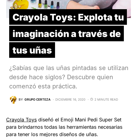
Crayola Toys: Explota tu
imaginación a través de
tus uñas
¿Sabías que las uñas pintadas se utilizan
desde hace siglos? Descubre quien
comenzó esta práctica.
BY
GRUPO CERTEZA
DICIEMBRE 16, 2020
2 MINUTE READ
Crayola Toys
diseñó el Emoji Mani Pedi Super Set
para brindarnos todas las herramientas necesarias
para tener los mejores diseños de uñas.