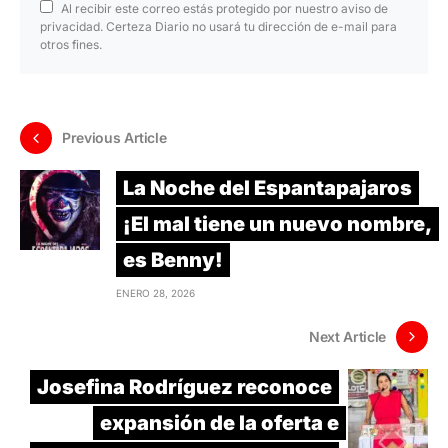
Al recibir este correo estás protegido por nuestro aviso de
privacidad. Certeza Diario no usará tu dirección de e-mail para
otros fines.
Previous Article
La Noche del Espantapajaros
¡El mal tiene un nuevo nombre,
es Benny!
ENERO 28, 2026
Next Article
Josefina Rodríguez reconoce
expansión de la oferta e