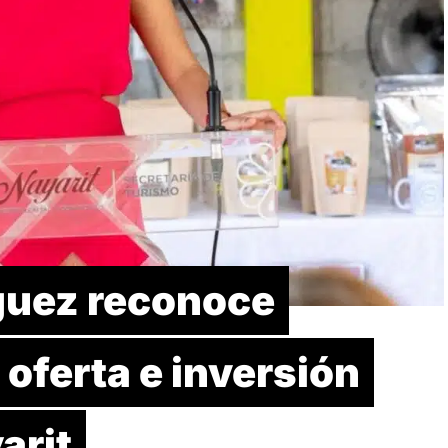
guez reconoce
 oferta e inversión
arit