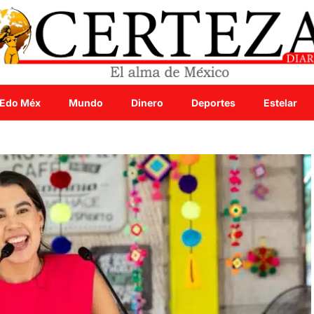
Edo Méx
Mundo
Dinero
Deportes
Estelar