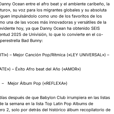
 Danny Ocean entre el afro beat y el ambiente caribeño, la
turo», su voz para los migrantes globales y su absoluta
siguen impulsándolo como uno de los favoritos de los
mo una de las voces más innovadoras y versátiles de la
 evidente hoy, ya que Danny Ocean ha obtenido SEIS
ntud 2025 de Univisión, lo que lo convierte en el co-
uperestrella Bad Bunny:
ITI») – Mejor Canción Pop/Rítmica («LEY UNIVERSAL») –
NATE») – Éxito Afro beat del Año («AMOR»)
) – Mejor Álbum Pop («REFLEXA»)
ías después de que Babylon Club irrumpiera en las listas
de la semana en la lista Top Latin Pop Albums de
ero 2, solo por detrás del histórico álbum recopilatorio de