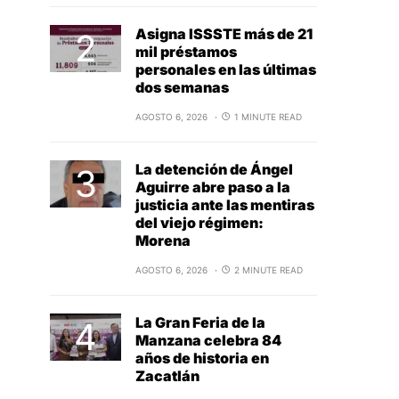
Asigna ISSSTE más de 21
mil préstamos
personales en las últimas
dos semanas
AGOSTO 6, 2026
1 MINUTE READ
La detención de Ángel
Aguirre abre paso a la
justicia ante las mentiras
del viejo régimen:
Morena
AGOSTO 6, 2026
2 MINUTE READ
La Gran Feria de la
Manzana celebra 84
años de historia en
Zacatlán