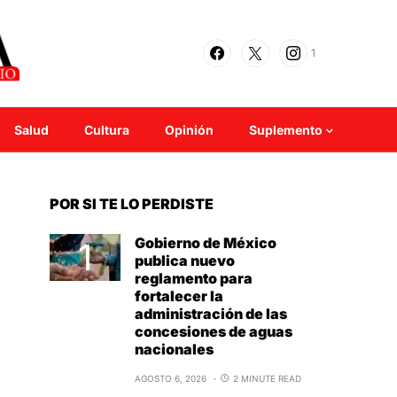
1
Salud
Cultura
Opinión
Suplemento
POR SI TE LO PERDISTE
Gobierno de México
publica nuevo
reglamento para
fortalecer la
administración de las
concesiones de aguas
nacionales
AGOSTO 6, 2026
2 MINUTE READ