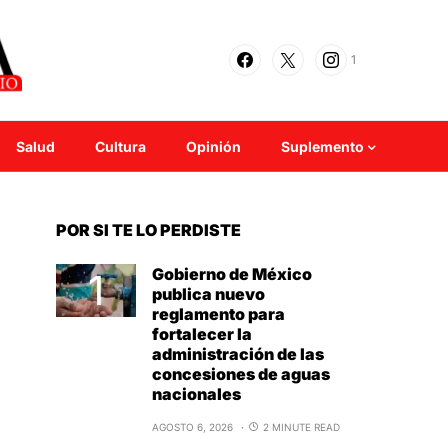
1
Salud
Cultura
Opinión
Suplemento
POR SI TE LO PERDISTE
Gobierno de México
publica nuevo
reglamento para
fortalecer la
administración de las
concesiones de aguas
nacionales
AGOSTO 6, 2026
2 MINUTE READ