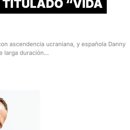
 TITULADO “VIDA
 con ascendencia ucraniana, y española Danny
de larga duración…