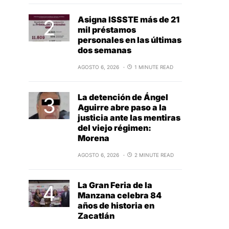
Asigna ISSSTE más de 21
mil préstamos
personales en las últimas
dos semanas
AGOSTO 6, 2026
1 MINUTE READ
La detención de Ángel
Aguirre abre paso a la
justicia ante las mentiras
del viejo régimen:
Morena
AGOSTO 6, 2026
2 MINUTE READ
La Gran Feria de la
Manzana celebra 84
años de historia en
Zacatlán