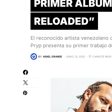
PRIMER ÁLBUM
RELOADED”
El reconocido artista venezolano
Pryp presenta su primer trabajo 
BY
ASAEL GRANDE
JUNIO 13, 2025
2 MINUTE READ