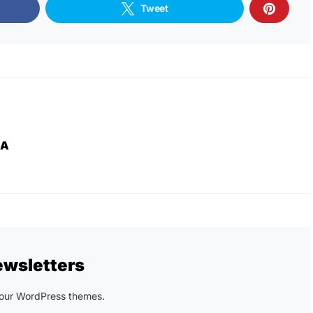
Tweet
ZA
ewsletters
n our WordPress themes.