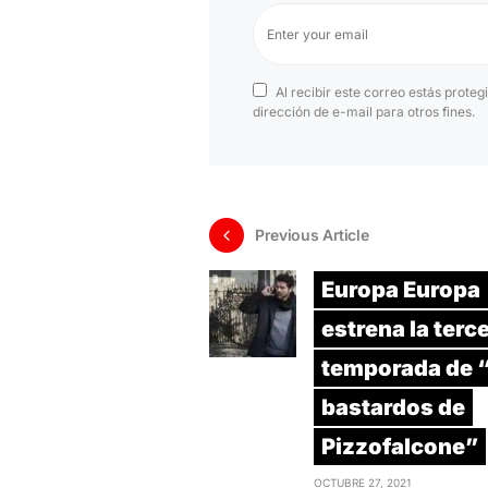
Al recibir este correo estás proteg
dirección de e-mail para otros fines.
Previous Article
Europa Europa
estrena la terc
temporada de 
bastardos de
Pizzofalcone”
OCTUBRE 27, 2021