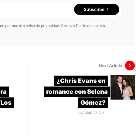
Subscribe
ido por nuestro aviso de privacidad. Certeza Diario no usará tu
Next Article
¿Chris Evans en
era
romance con Selena
“Los
Gómez?
OCTUBRE 27, 2021