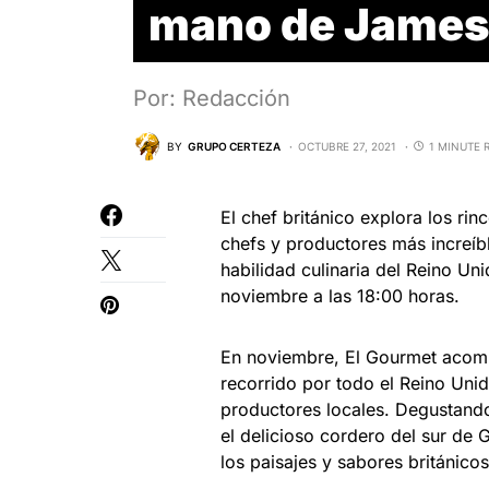
mano de James
Por: Redacción
BY
GRUPO CERTEZA
OCTUBRE 27, 2021
1 MINUTE 
El chef británico explora los ri
chefs y productores más increíbl
habilidad culinaria del Reino Un
noviembre a las 18:00 horas.
En noviembre, El Gourmet acomp
recorrido por todo el Reino Uni
productores locales. Degustando 
el delicioso cordero del sur de
los paisajes y sabores británico