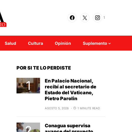
1
Salud
Cultura
Opinión
Suplemento
POR SI TE LO PERDISTE
En Palacio Nacional,
recibí al secretario de
Estado del Vaticano,
Pietro Parolin
AGOSTO 5, 2026
1 MINUTE READ
Conagua supervisa
avance del proyecto