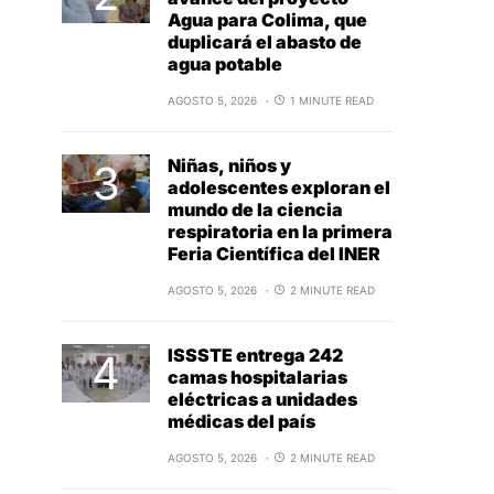
Agua para Colima, que
duplicará el abasto de
agua potable
AGOSTO 5, 2026
1 MINUTE READ
Niñas, niños y
adolescentes exploran el
mundo de la ciencia
respiratoria en la primera
Feria Científica del INER
AGOSTO 5, 2026
2 MINUTE READ
ISSSTE entrega 242
camas hospitalarias
eléctricas a unidades
médicas del país
AGOSTO 5, 2026
2 MINUTE READ