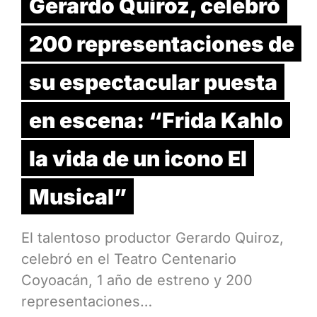
Gerardo Quiroz, celebró
200 representaciones de
su espectacular puesta
en escena: “Frida Kahlo
la vida de un icono El
Musical”
El talentoso productor Gerardo Quiroz,
celebró en el Teatro Centenario
Coyoacán, 1 año de estreno y 200
representaciones…