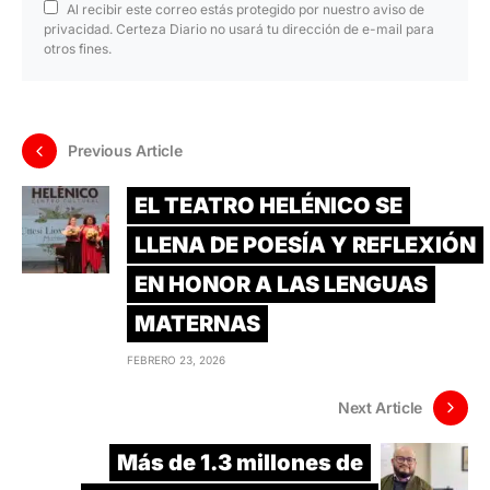
Al recibir este correo estás protegido por nuestro aviso de
privacidad. Certeza Diario no usará tu dirección de e-mail para
otros fines.
Previous Article
EL TEATRO HELÉNICO SE
LLENA DE POESÍA Y REFLEXIÓN
EN HONOR A LAS LENGUAS
MATERNAS
FEBRERO 23, 2026
Next Article
Más de 1.3 millones de