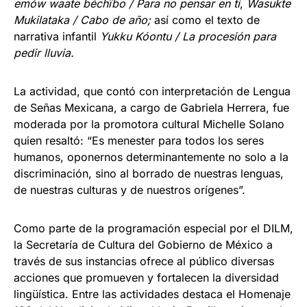
em
ó
w waate b
é
ch
ï
bo / Para no pensar en ti
,
Wasukte
Mukilataka / Cabo de a
ñ
o;
así como el texto de
narrativa infantil
Yukku K
ó
ontu / La procesi
ó
n para
pedir lluvia.
La actividad, que contó con interpretación de Lengua
de Señas Mexicana, a cargo de Gabriela Herrera, fue
moderada por la promotora cultural Michelle Solano
quien resaltó: “Es menester para todos los seres
humanos, oponernos determinantemente no solo a la
discriminación, sino al borrado de nuestras lenguas,
de nuestras culturas y de nuestros orígenes”.
Como parte de la programación especial por el DILM,
la Secretaría de Cultura del Gobierno de México a
través de sus instancias ofrece al público diversas
acciones que promueven y fortalecen la diversidad
lingüística. Entre las actividades destaca el Homenaje