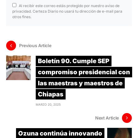
Al recibir este correo estás protegido por nuestro aviso de
privacidad. Certeza Diario no usará tu dirección de e-mail para
otros fines.
Previous Article
Boletín 90. Cumple SEP
compromiso presidencial con
las maestras y maestros de
Chiapas
MARZO 20, 2025
Next Article
Ozuna continúa innovando