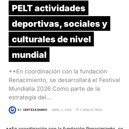
PELT actividades
deportivas, sociales y
culturales de nivel
mundial
**En coordinación con la fundación
Renacimiento, se desarrollará el Festival
Mundialia 2026 Como parte de la
estrategia del…
BY
CERTEZA DIARIO
ABRIL 2, 2026
2 MINUTE READ
**En coordinación con la fundación Renacimiento, se