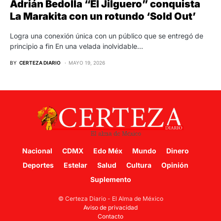
Adrián Bedolla “El Jilguero” conquista
La Marakita con un rotundo ‘Sold Out’
Logra una conexión única con un público que se entregó de
principio a fin En una velada inolvidable…
BY
CERTEZA DIARIO
MAYO 19, 2026
Nacional
CDMX
Edo Méx
Mundo
Dinero
Deportes
Estelar
Salud
Cultura
Opinión
Suplemento
© Certeza Diario - El Alma de México
Aviso de privacidad
Contacto