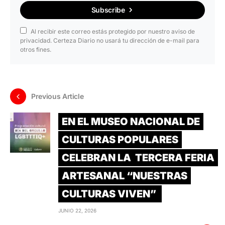
Subscribe
Al recibir este correo estás protegido por nuestro aviso de
privacidad. Certeza Diario no usará tu dirección de e-mail para
otros fines.
Previous Article
EN EL MUSEO NACIONAL DE
CULTURAS POPULARES
CELEBRAN LA TERCERA FERIA
ARTESANAL “NUESTRAS
CULTURAS VIVEN”
JUNIO 22, 2026