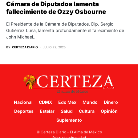
Cámara de Diputados lamenta
fallecimiento de Ozzy Osbourne
El Presidente de la Cámara de Diputados, Dip. Sergio
Gutiérrez Luna, lamenta profundamente el fallecimiento de
John Michael…
BY
CERTEZA DIARIO
JULIO 22, 2025
Nacional
CDMX
Edo Méx
Mundo
Dinero
Deportes
Estelar
Salud
Cultura
Opinión
Suplemento
© Certeza Diario - El Alma de México
Aviso de privacidad