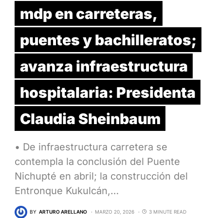
mdp en carreteras,
puentes y bachilleratos;
avanza infraestructura
hospitalaria: Presidenta
Claudia Sheinbaum
•⁠ ⁠De infraestructura carretera se
contempla la conclusión del Puente
Nichupté en abril; la construcción del
Entronque Kukulcán,…
BY
ARTURO ARELLANO
MARZO 20, 2026
3 MINUTE READ