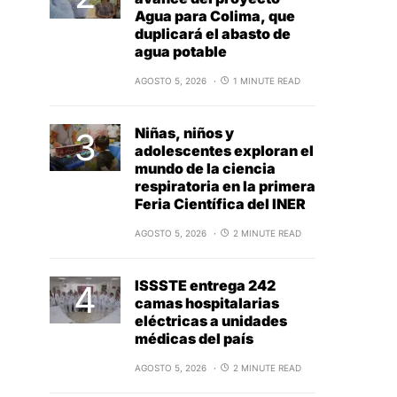
Agua para Colima, que
duplicará el abasto de
agua potable
AGOSTO 5, 2026
1 MINUTE READ
Niñas, niños y
adolescentes exploran el
mundo de la ciencia
respiratoria en la primera
Feria Científica del INER
AGOSTO 5, 2026
2 MINUTE READ
ISSSTE entrega 242
camas hospitalarias
eléctricas a unidades
médicas del país
AGOSTO 5, 2026
2 MINUTE READ