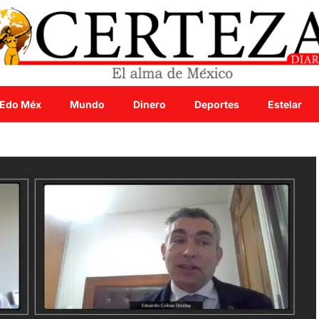
Edo Méx
Mundo
Dinero
Deportes
Estelar