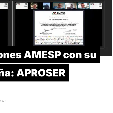
iones AMESP con su
aña: APROSER
READ