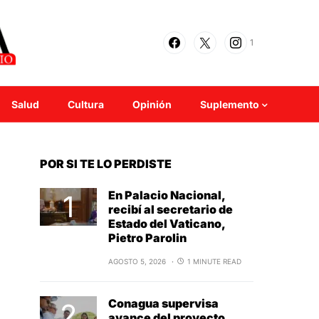
1
Salud
Cultura
Opinión
Suplemento
POR SI TE LO PERDISTE
En Palacio Nacional,
recibí al secretario de
Estado del Vaticano,
Pietro Parolin
AGOSTO 5, 2026
1 MINUTE READ
Conagua supervisa
avance del proyecto