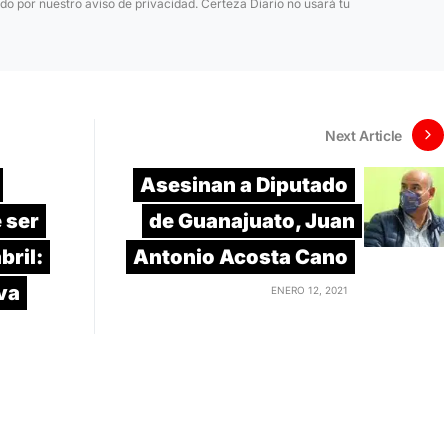
ido por nuestro aviso de privacidad. Certeza Diario no usará tu
Next Article
Asesinan a Diputado
 ser
de Guanajuato, Juan
bril:
Antonio Acosta Cano
va
ENERO 12, 2021