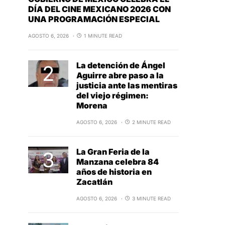
DÍA DEL CINE MEXICANO 2026 CON
UNA PROGRAMACIÓN ESPECIAL
AGOSTO 6, 2026
1 MINUTE READ
La detención de Ángel
Aguirre abre paso a la
justicia ante las mentiras
del viejo régimen:
Morena
AGOSTO 6, 2026
2 MINUTE READ
La Gran Feria de la
Manzana celebra 84
años de historia en
Zacatlán
AGOSTO 6, 2026
3 MINUTE READ