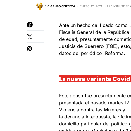
BY
GRUPO CERTEZA
ENERO 12, 2021
1 MINUTE RE
Ante un hecho calificado como l
Fiscalía General de la República
de edad, presuntamente cometida
Justicia de Guerrero (FGE), esto
datos del periódico Reforma.
La nueva variante Covid
Este abuso fue presuntamente c
presentada el pasado martes 17 d
Violencia contra las Mujeres y 
la denuncia interpuesta, la víct
domicilio particular del político
entidad por el Movimiento de R