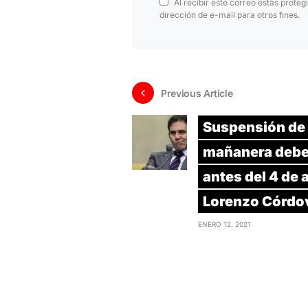
Al recibir este correo estás proteg
dirección de e-mail para otros fines.
Previous Article
Suspensión de
mañanera debe
antes del 4 de a
Lorenzo Córdo
ENERO 12, 2021