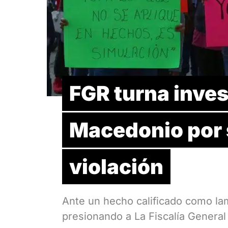
FGR turna inve
Macedonio por 
violación
Ante un hecho calificado como la
presionando a La Fiscalía General