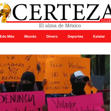
Edo Méx
Mundo
Dinero
Deportes
Estelar