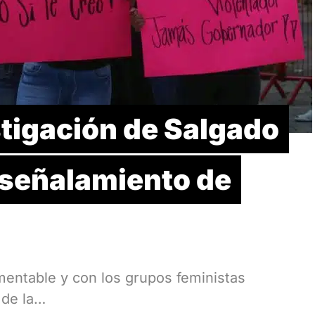
stigación de Salgado
señalamiento de
mentable y con los grupos feministas
 de la…