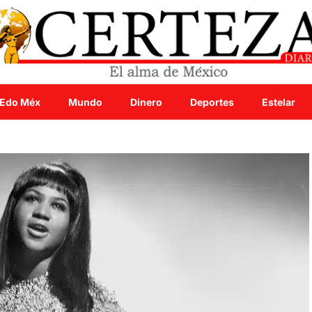
Edo Méx
Mundo
Dinero
Deportes
Estelar