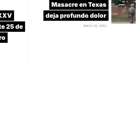
Masacre en Texas
XXXV
deja profundo dolor
te 25 de
MAYO 25, 2022
ro