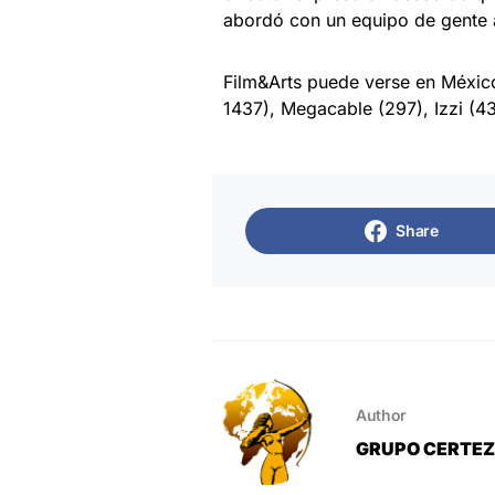
abordó con un equipo de gente 
Film&Arts puede verse en México
1437), Megacable (297), Izzi (4
Share
Author
GRUPO CERTE