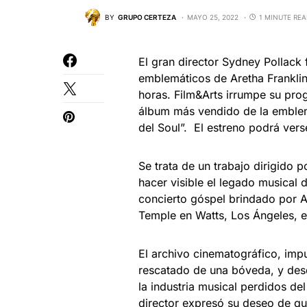
BY
GRUPO CERTEZA
MAYO 25, 2022
1 MINUTE RE
El gran director Sydney Pollack
emblemáticos de Aretha Franklin
horas. Film&Arts irrumpe su pro
álbum más vendido de la emblem
del Soul”. El estreno podrá vers
Se trata de un trabajo dirigido 
hacer visible el legado musical 
concierto góspel brindado por Ar
Temple en Watts, Los Ángeles, e
El archivo cinematográfico, imp
rescatado de una bóveda, y des
la industria musical perdidos de
director expresó su deseo de que 