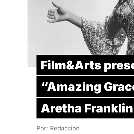
Film&Arts prese
“Amazing Grace
Aretha Franklin
Por: Redacción