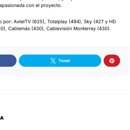
apasionada con el proyecto.
 por: AxtelTV (625), Totalplay (494), Sky (427 y HD
30), Cablemás (430), Cablevisión Monterrey (430).
Tweet
ZA