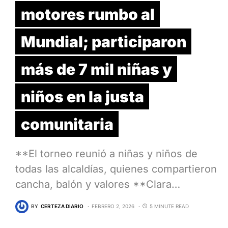
motores rumbo al
Mundial; participaron
más de 7 mil niñas y
niños en la justa
comunitaria
**El torneo reunió a niñas y niños de
todas las alcaldías, quienes compartieron
cancha, balón y valores **Clara…
BY
CERTEZA DIARIO
FEBRERO 2, 2026
5 MINUTE READ