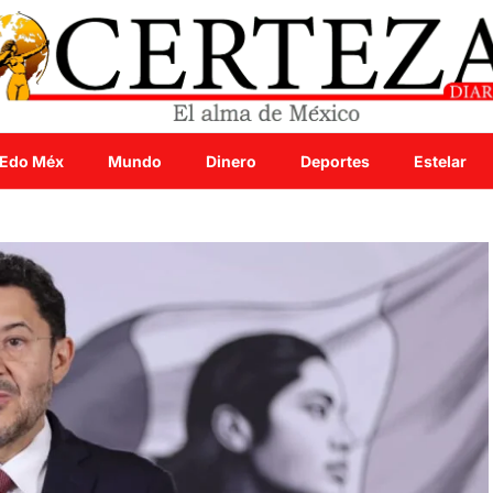
Edo Méx
Mundo
Dinero
Deportes
Estelar