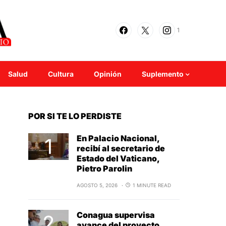
1
Salud
Cultura
Opinión
Suplemento
POR SI TE LO PERDISTE
En Palacio Nacional,
recibí al secretario de
Estado del Vaticano,
Pietro Parolin
AGOSTO 5, 2026
1 MINUTE READ
Conagua supervisa
avance del proyecto