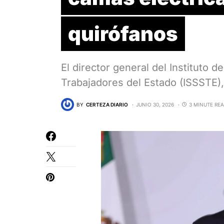
quirófanos
El director general del Instituto d
Trabajadores del Estado (ISSSTE)
BY
CERTEZA DIARIO
JUNIO 30, 2026
3 MINUTE RE