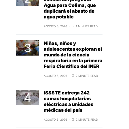
Agua para Colima, que
duplicará el abasto de
agua potable
AGOSTO 5, 2026
1 MINUTE READ
Niñas, niños y
adolescentes exploran el
mundo de la ciencia
respiratoria en la primera
Feria Científica del INER
AGOSTO 5, 2026
2 MINUTE READ
ISSSTE entrega 242
camas hospitalarias
eléctricas a unidades
médicas del país
AGOSTO 5, 2026
2 MINUTE READ