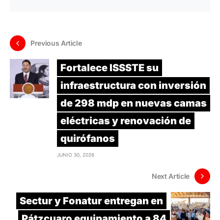
Previous Article
Fortalece ISSSTE su
infraestructura con inversión
de 298 mdp en nuevas camas
eléctricas y renovación de
quirófanos
JUNIO 30, 2026
Next Article
Sectur y Fonatur entregan en
Pátzcuaro equipamiento a 84