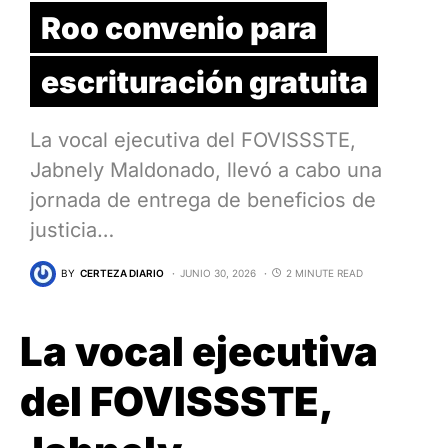
Roo convenio para
escrituración gratuita
La vocal ejecutiva del FOVISSSTE,
Jabnely Maldonado, llevó a cabo una
jornada de entrega de beneficios de
justicia…
BY
CERTEZA DIARIO
JUNIO 30, 2026
2 MINUTE READ
La vocal ejecutiva
del FOVISSSTE,