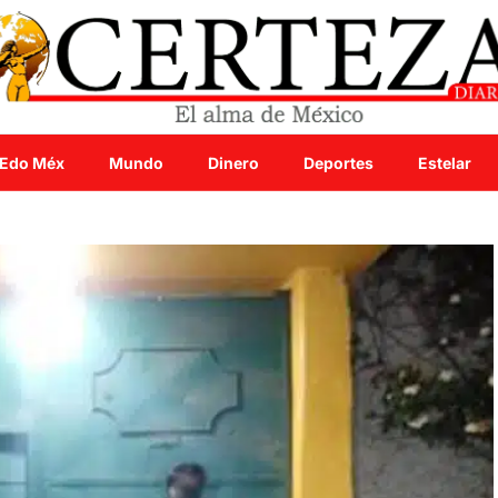
Edo Méx
Mundo
Dinero
Deportes
Estelar