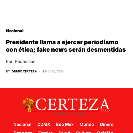
Nacional
Presidente llama a ejercer periodismo
con ética; fake news serán desmentidas
Por: Redacción
BY
GRUPO CERTEZA
JUNIO 30, 2021
Nacional
CDMX
Edo Méx
Mundo
Dinero
Deportes
Estelar
Salud
Cultura
Opinión