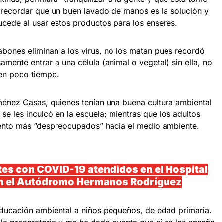
 recordar que un buen lavado de manos es la solución y
ucede al usar estos productos para los enseres.
abones eliminan a los virus, no los matan pues recordó
amente entrar a una célula (animal o vegetal) sin ella, no
en poco tiempo.
énez Casas, quienes tenían una buena cultura ambiental
 se les inculcó en la escuela; mientras que los adultos
ento más “despreocupados” hacia el medio ambiente.
tes con COVID-19 atendidos en el Hospital
en el Autódromo Hermanos Rodríguez
ducación ambiental a niños pequeños, de edad primaria.
la preparatoria y me he dado cuenta que si se les enseña