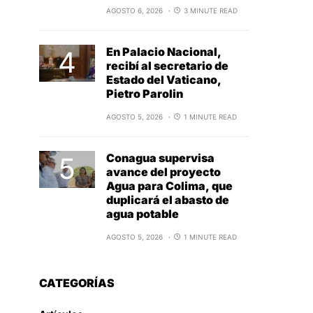
AGOSTO 6, 2026
3 MINUTE READ
En Palacio Nacional,
recibí al secretario de
Estado del Vaticano,
Pietro Parolin
AGOSTO 5, 2026
1 MINUTE READ
Conagua supervisa
avance del proyecto
Agua para Colima, que
duplicará el abasto de
agua potable
AGOSTO 5, 2026
1 MINUTE READ
CATEGORÍAS