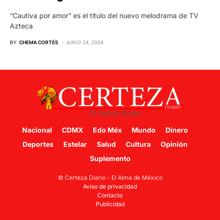
“Cautiva por amor” es el título del nuevo melodrama de TV
Azteca
BY
CHEMA CORTÉS
JUNIO 24, 2024
Nacional
CDMX
Edo Méx
Mundo
Dinero
Deportes
Estelar
Salud
Cultura
Opinión
Suplemento
© Certeza Diario - El Alma de México
Aviso de privacidad
Contacto
Publicidad