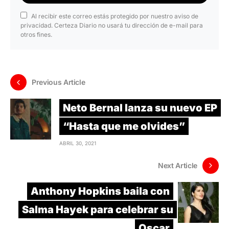
Al recibir este correo estás protegido por nuestro aviso de
privacidad. Certeza Diario no usará tu dirección de e-mail para
otros fines.
Previous Article
Neto Bernal lanza su nuevo EP
“Hasta que me olvides”
ABRIL 30, 2021
Next Article
Anthony Hopkins baila con
Salma Hayek para celebrar su
Oscar