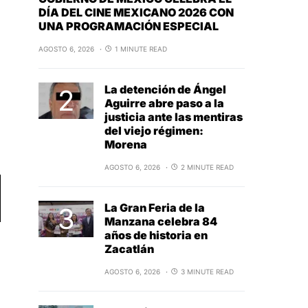
DÍA DEL CINE MEXICANO 2026 CON
UNA PROGRAMACIÓN ESPECIAL
AGOSTO 6, 2026
1 MINUTE READ
La detención de Ángel
Aguirre abre paso a la
justicia ante las mentiras
del viejo régimen:
Morena
AGOSTO 6, 2026
2 MINUTE READ
La Gran Feria de la
Manzana celebra 84
años de historia en
Zacatlán
AGOSTO 6, 2026
3 MINUTE READ