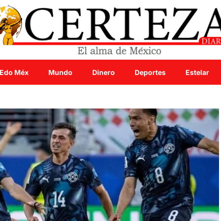
Edo Méx
Mundo
Dinero
Deportes
Estelar