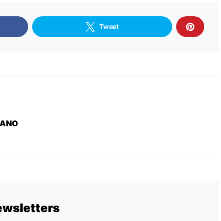
Tweet
LANO
ewsletters