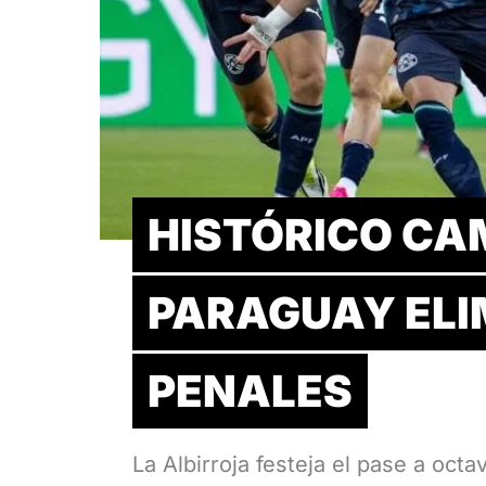
HISTÓRICO C
PARAGUAY ELI
PENALES
La Albirroja festeja el pase a oct