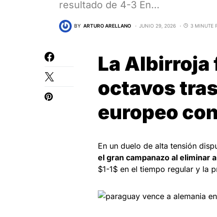
resultado de 4-3 En…
BY
ARTURO ARELLANO
JUNIO 29, 2026
3 MINUTE 
La Albirroja 
octavos tras
europeo con
En un duelo de alta tensión disp
el gran campanazo al eliminar 
$1-1$ en el tiempo regular y la 