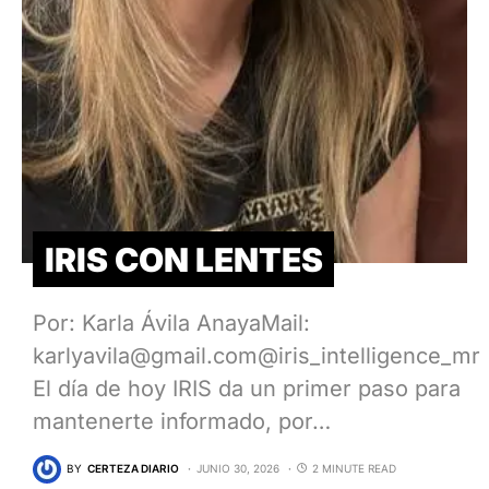
IRIS CON LENTES
Por: Karla Ávila AnayaMail:
karlyavila@gmail.com@iris_intelligence_mr
El día de hoy IRIS da un primer paso para
mantenerte informado, por…
BY
CERTEZA DIARIO
JUNIO 30, 2026
2 MINUTE READ