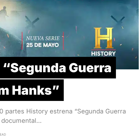
a “Segunda Guerra
om Hanks”
0 partes History estrena “Segunda Guerra
e documental…
READ