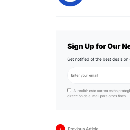
Sign Up for Our N
Get notified of the best deals o
Al recibir este correo estás proteg
dirección de e-mail para otros fines.
Previous Article