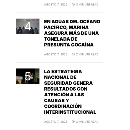
AGOSTO 7, 2026
3 MINUTE READ
EN AGUAS DEL OCÉANO
PACÍFICO, MARINA
ASEGURA MÁS DE UNA
TONELADA DE
PRESUNTA COCAÍNA
AGOSTO 7, 2026
2 MINUTE READ
LA ESTRATEGIA
NACIONAL DE
SEGURIDAD GENERA
RESULTADOS CON
ATENCIÓN A LAS
CAUSAS Y
COORDINACIÓN
INTERINSTITUCIONAL
AGOSTO 7, 2026
3 MINUTE READ