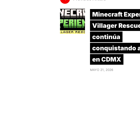
Minecraft Expe
Villager Rescu
continúa
conquistando a
en CDMX
MAYO 21, 2026