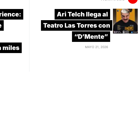
rience:
Ari Telch llega al
e
Teatro Las Torres con
“D’Mente”
 miles
MAYO 21, 2026