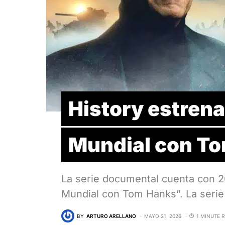
History estren
Mundial con T
La serie documental cuenta con 2
Mundial con Tom Hanks”. La seri
BY
ARTURO ARELLANO
MAYO 21, 2026
1 MINUTE 