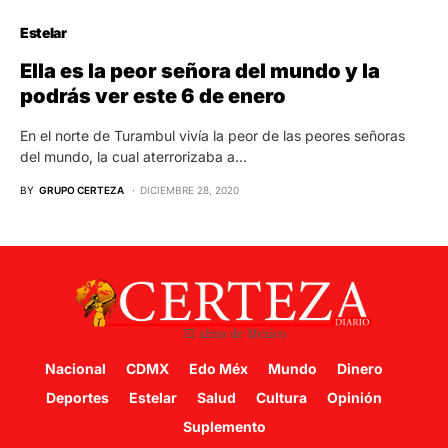
Estelar
Ella es la peor señora del mundo y la
podrás ver este 6 de enero
En el norte de Turambul vivía la peor de las peores señoras
del mundo, la cual aterrorizaba a…
BY
GRUPO CERTEZA
DICIEMBRE 28, 2020
Nacional
CDMX
Edo Méx
Mundo
Dinero
Deportes
Estelar
Salud
Cultura
Opinión
Suplemento