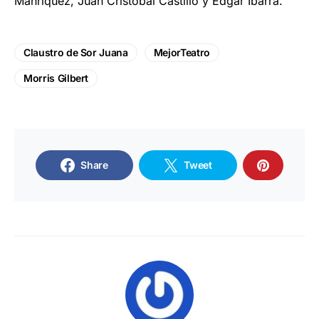
Manríquez, ⁠Juan Cristóbal Castillo y Édgar Ibarra.
Claustro de Sor Juana
MejorTeatro
Morris Gilbert
Share
Tweet