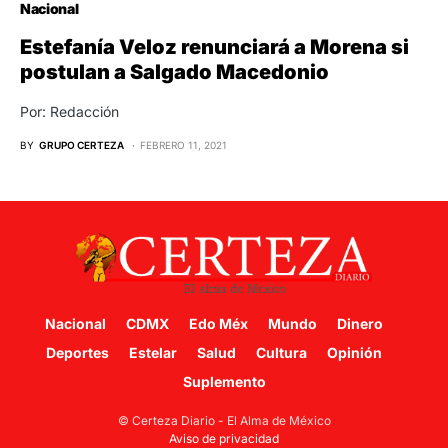
Nacional
Estefanía Veloz renunciará a Morena si
postulan a Salgado Macedonio
Por: Redacción
BY
GRUPO CERTEZA
FEBRERO 11, 2021
Nacional
CDMX
Edo Méx
Mundo
Dinero
Deportes
Estelar
Salud
Cultura
Opinión
Suplemento
© Certeza Diario - El Alma de México
Aviso de privacidad