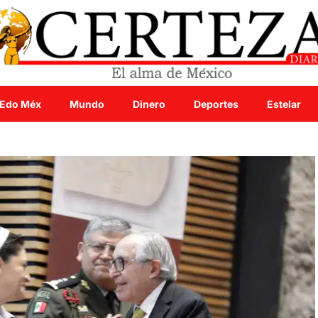
Edo Méx
Mundo
Dinero
Deportes
Estelar