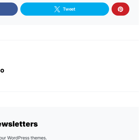
Tweet
IO
ewsletters
n our WordPress themes.