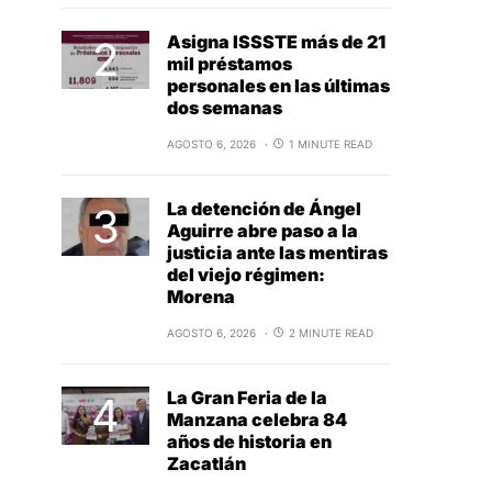
Asigna ISSSTE más de 21
mil préstamos
personales en las últimas
dos semanas
AGOSTO 6, 2026
1 MINUTE READ
La detención de Ángel
Aguirre abre paso a la
justicia ante las mentiras
del viejo régimen:
Morena
AGOSTO 6, 2026
2 MINUTE READ
La Gran Feria de la
Manzana celebra 84
años de historia en
Zacatlán