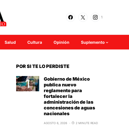
1
Salud
Cultura
Opinión
Suplemento
POR SI TE LO PERDISTE
Gobierno de México
publica nuevo
reglamento para
fortalecer la
administración de las
concesiones de aguas
nacionales
AGOSTO 6, 2026
2 MINUTE READ