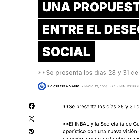
UNA PROPUES
ENTRE EL DES
SOCIAL
**Se presenta los días 28 y 31 de 
BY
CERTEZA DIARIO
MAYO 12, 2026
4 MINUTE REA
**Se presenta los días 28 y 31 d
⁠**El INBAL y la Secretaría de C
operístico con una nueva visión 
emoción a partir de la obra mae