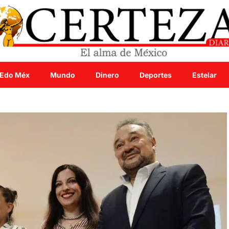
Edo Méx
Mundo
Dinero
Deportes
Estelar