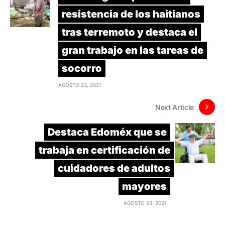
resistencia de los haitianos
tras terremoto y destaca el
gran trabajo en las tareas de
socorro
AGOSTO 23, 2021
Next Article
Destaca Edoméx que se
trabaja en certificación de
cuidadores de adultos
mayores
AGOSTO 23, 2021