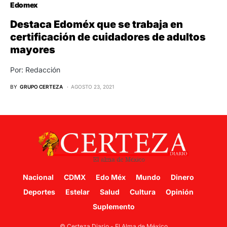
Edomex
Destaca Edoméx que se trabaja en
certificación de cuidadores de adultos
mayores
Por: Redacción
BY
GRUPO CERTEZA
AGOSTO 23, 2021
Nacional
CDMX
Edo Méx
Mundo
Dinero
Deportes
Estelar
Salud
Cultura
Opinión
Suplemento
© Certeza Diario - El Alma de México