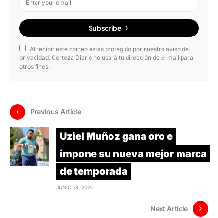
Subscribe
Al recibir este correo estás protegido por nuestro aviso de
privacidad. Certeza Diario no usará tu dirección de e-mail para
otros fines.
Previous Article
Uziel Muñoz gana oro e
impone su nueva mejor marca
de temporada
JUNIO 18, 2026
Next Article