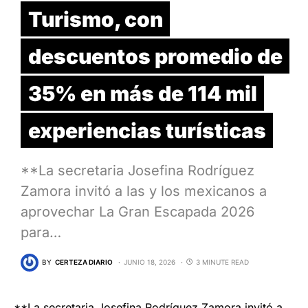
Turismo, con
descuentos promedio de
35% en más de 114 mil
experiencias turísticas
**La secretaria Josefina Rodríguez
Zamora invitó a las y los mexicanos a
aprovechar La Gran Escapada 2026
para…
BY
CERTEZA DIARIO
JUNIO 18, 2026
3 MINUTE READ
**La secretaria Josefina Rodríguez Zamora invitó a