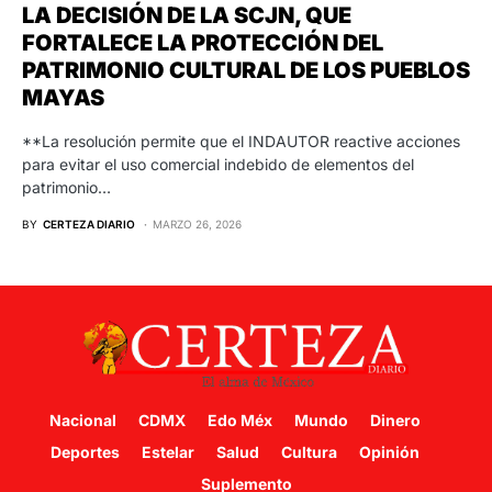
LA DECISIÓN DE LA SCJN, QUE
FORTALECE LA PROTECCIÓN DEL
PATRIMONIO CULTURAL DE LOS PUEBLOS
MAYAS
**La resolución permite que el INDAUTOR reactive acciones
para evitar el uso comercial indebido de elementos del
patrimonio…
BY
CERTEZA DIARIO
MARZO 26, 2026
Nacional
CDMX
Edo Méx
Mundo
Dinero
Deportes
Estelar
Salud
Cultura
Opinión
Suplemento