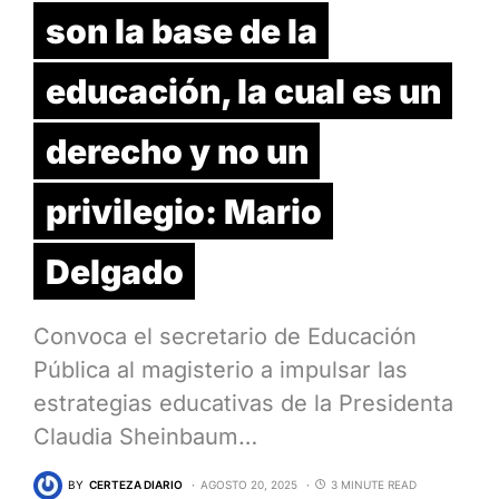
son la base de la
educación, la cual es un
derecho y no un
privilegio: Mario
Delgado
Convoca el secretario de Educación
Pública al magisterio a impulsar las
estrategias educativas de la Presidenta
Claudia Sheinbaum…
BY
CERTEZA DIARIO
AGOSTO 20, 2025
3 MINUTE READ