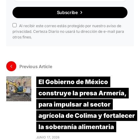
Subscribe
Al recibir este correo estás protegido por nuestro aviso de
privacidad. Certeza Diario no usará tu dirección de e-mail para
otros fines.
Previous Article
El Gobierno de México
construye la presa Armería,
para impulsar al sector
agrícola de Colima y fortalecer
la soberanía alimentaria
JUNIO 17, 2026