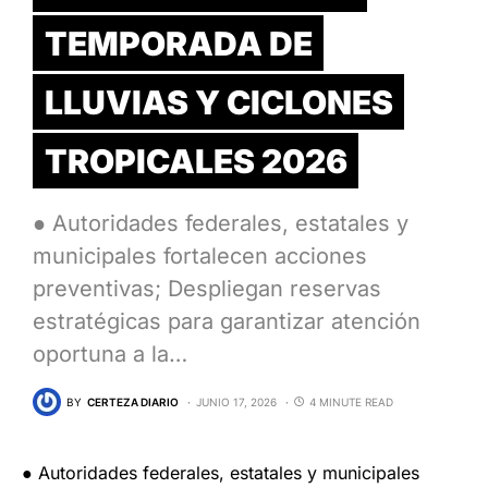
TEMPORADA DE
LLUVIAS Y CICLONES
TROPICALES 2026
● Autoridades federales, estatales y
municipales fortalecen acciones
preventivas; Despliegan reservas
estratégicas para garantizar atención
oportuna a la…
BY
CERTEZA DIARIO
JUNIO 17, 2026
4 MINUTE READ
● Autoridades federales, estatales y municipales