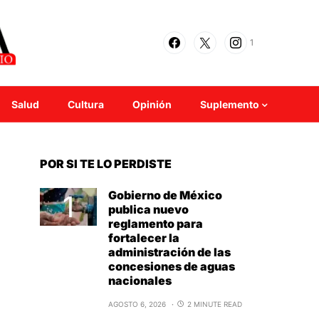
1
Salud
Cultura
Opinión
Suplemento
POR SI TE LO PERDISTE
Gobierno de México
publica nuevo
reglamento para
fortalecer la
administración de las
concesiones de aguas
nacionales
AGOSTO 6, 2026
2 MINUTE READ