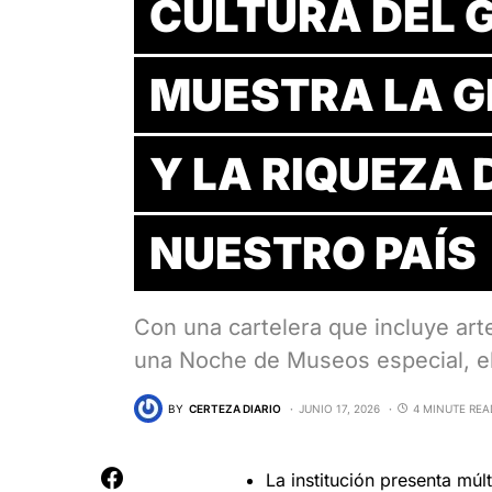
CULTURA DEL 
MUESTRA LA 
Y LA RIQUEZA 
NUESTRO PAÍS
Con una cartelera que incluye art
una Noche de Museos especial, e
BY
CERTEZA DIARIO
JUNIO 17, 2026
4 MINUTE REA
La institución presenta múl