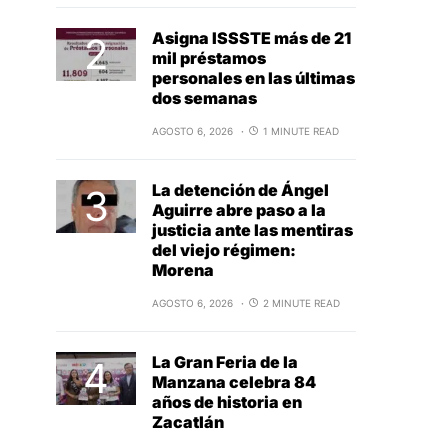
Asigna ISSSTE más de 21
mil préstamos
personales en las últimas
dos semanas
AGOSTO 6, 2026
1 MINUTE READ
La detención de Ángel
Aguirre abre paso a la
justicia ante las mentiras
del viejo régimen:
Morena
AGOSTO 6, 2026
2 MINUTE READ
La Gran Feria de la
Manzana celebra 84
años de historia en
Zacatlán