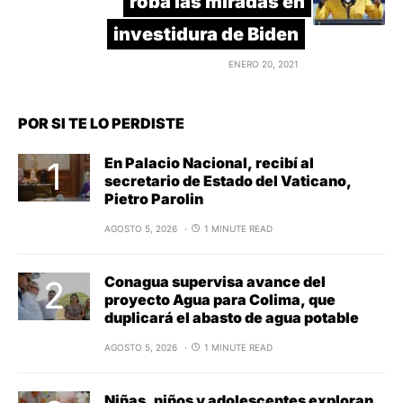
roba las miradas en
investidura de Biden
ENERO 20, 2021
POR SI TE LO PERDISTE
En Palacio Nacional, recibí al
secretario de Estado del Vaticano,
Pietro Parolin
AGOSTO 5, 2026
1 MINUTE READ
Conagua supervisa avance del
proyecto Agua para Colima, que
duplicará el abasto de agua potable
AGOSTO 5, 2026
1 MINUTE READ
Niñas, niños y adolescentes exploran