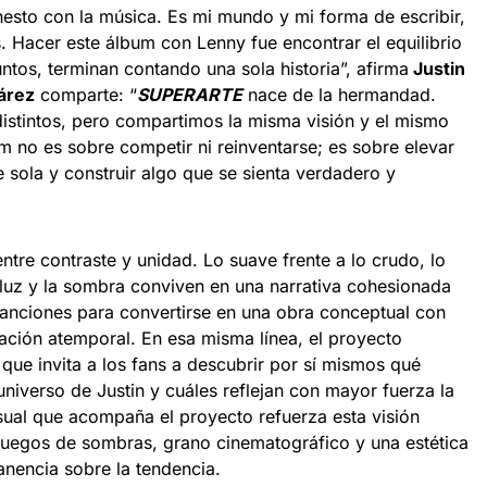
esto con la música. Es mi mundo y mi forma de escribir,
s. Hacer este álbum con Lenny fue encontrar el equilibrio
juntos, terminan contando una sola historia”, afirma
Justin
árez
comparte: “
SUPERARTE
nace de la hermandad.
distintos, pero compartimos la misma visión y el mismo
m no es sobre competir ni reinventarse; es sobre elevar
e sola y construir algo que se sienta verdadero y
entre contraste y unidad. Lo suave frente a lo crudo, lo
a luz y la sombra conviven en una narrativa cohesionada
canciones para convertirse en una obra conceptual con
ación atemporal. En esa misma línea, el proyecto
que invita a los fans a descubrir por sí mismos qué
niverso de Justin y cuáles reflejan con mayor fuerza la
isual que acompaña el proyecto refuerza esta visión
juegos de sombras, grano cinematográfico y una estética
anencia sobre la tendencia.