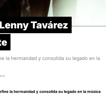
 Lenny Tavárez
te
ine la hermandad y consolida su legado en la
READ
define la hermandad y consolida su legado en la música