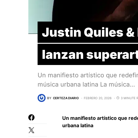
Justin Quiles &
lanzan superar
Un manifiesto artístico que redef
música urbana latina La música…
BY
CERTEZA DIARIO
FEBRERO 20, 2026
3 MINUTE 
Un manifiesto artístico que re
urbana latina