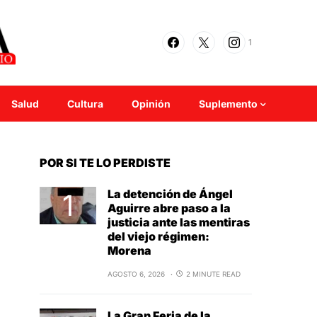
1
Salud
Cultura
Opinión
Suplemento
POR SI TE LO PERDISTE
La detención de Ángel
Aguirre abre paso a la
justicia ante las mentiras
del viejo régimen:
Morena
AGOSTO 6, 2026
2 MINUTE READ
La Gran Feria de la