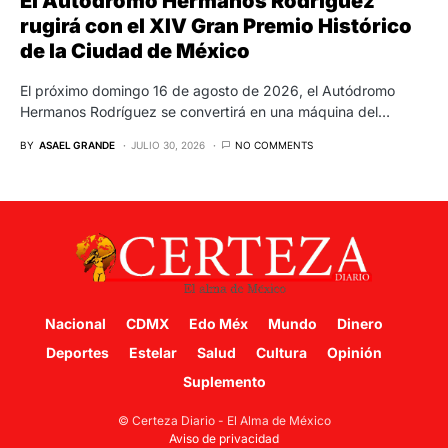
El Autódromo Hermanos Rodríguez
rugirá con el XIV Gran Premio Histórico
de la Ciudad de México
El próximo domingo 16 de agosto de 2026, el Autódromo
Hermanos Rodríguez se convertirá en una máquina del…
BY
ASAEL GRANDE
JULIO 30, 2026
NO COMMENTS
Nacional
CDMX
Edo Méx
Mundo
Dinero
Deportes
Estelar
Salud
Cultura
Opinión
Suplemento
© Certeza Diario - El Alma de México
Aviso de privacidad