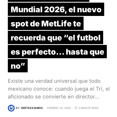
Mundial 2026, el nuevo
spot de MetLife te
recuerda que “el futbol
es perfecto… hasta que
no”
Existe una verdad universal que todo
mexicano conoce: cuando juega el Tri, el
aficionado se convierte en director…
BY
CERTEZA DIARIO
FEBRERO 20, 2026
3 MINUTE READ