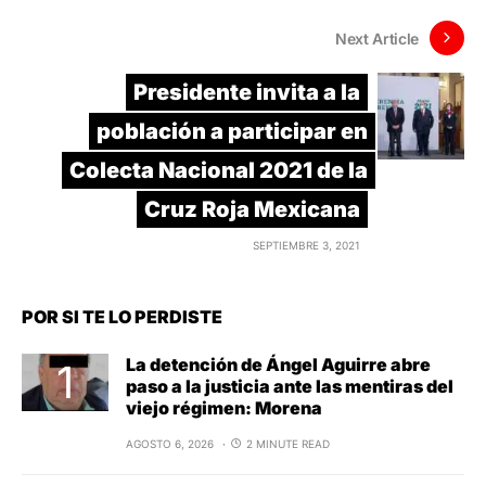
Next Article
Presidente invita a la
población a participar en
Colecta Nacional 2021 de la
Cruz Roja Mexicana
SEPTIEMBRE 3, 2021
POR SI TE LO PERDISTE
La detención de Ángel Aguirre abre
paso a la justicia ante las mentiras del
viejo régimen: Morena
AGOSTO 6, 2026
2 MINUTE READ