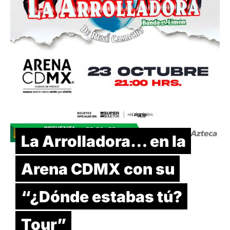
La Arrolladora… en la
Arena CDMX con su
“¿Dónde estabas tú?
Tour”